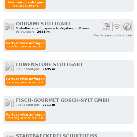
telefonisch anfragen
request by phone
ORIGAMI STUTTGART
Sushi-Restaurant, Japanisch, Vegatarisch, Fusion
95 Stuttgart
2681 m
Küche: Japanische Küche
Partyservice anfragen
catering service request
LÖWENSTUBE STUTTGART
70327 Stuttgart
2695 m
Partyservice anfragen
catering service request
FISCH-GOURMET GOSCH-SYLT GMBH
70173 Stuttgart
2711 m
Partyservice anfragen
catering service request
STADTBAECKEREI SCHULTHEISS