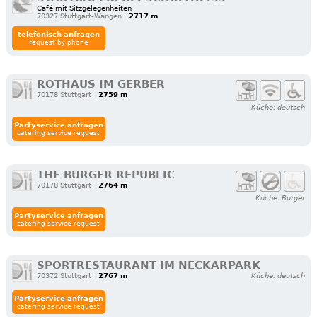
Café mit Sitzgelegenheiten
70327 Stuttgart-Wangen
2717 m
telefonisch anfragen
request by phone
ROTHAUS IM GERBER
70178 Stuttgart
2759 m
Küche: deutsch
Partyservice anfragen
catering service request
THE BURGER REPUBLIC
70178 Stuttgart
2764 m
Küche: Burger
Partyservice anfragen
catering service request
SPORTRESTAURANT IM NECKARPARK
70372 Stuttgart
2767 m
Küche: deutsch
Partyservice anfragen
catering service request