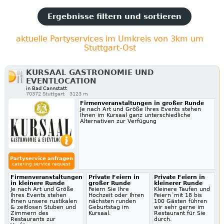
Ergebnisse filtern und sortieren
aktuelle Partyservices im Umkreis von 3km um
Stuttgart-Ost
KURSAAL GASTRONOMIE UND
EVENTLOCATION
in Bad Cannstatt
70372 Stuttgart
3123 m
Firmenveranstaltungen in großer Runde
Je nach Art und Größe Ihres Events stehen
Ihnen im Kursaal ganz unterschiedliche
Alternativen zur Verfügung
Partyservice anfragen
catering service request
Firmenveranstaltungen
Private Feiern in
Private Feiern in
in kleinere Runde
großer Runde
kleinerer Runde
Je nach Art und Größe
Feiern Sie Ihre
Kleinere Taufen und
Ihres Events stehen
Hochzeit oder Ihren
Feiern´mit 18 bis
Ihnen unsere rustikalen
nächsten runden
100 Gästen führen
& zeitlosen Stuben und
Geburtstag im
wir sehr gerne im
Zimmern des
Kursaal.
Restaurant für Sie
Restaurants zur
durch.