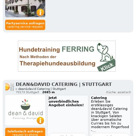
Partyservice anfragen
catering service request
DEAN&DAVID CATERING | STUTTGART
▹ dean&david Catering | Stuttgart
70173 Stuttgart
2685 m
Küche: asiatisch
Jetzt
Catering
unverbindliches
Erleben Sie
Angebot einholen!
erstklassiges
dean&david Catering
in Stuttgart. Von
knackigen Salaten
über aromatische
Curries bis hin zu
modernem Fingerfood
-…
telefonisch anfragen
request by phone