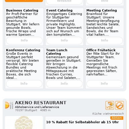
Website
Info
Business Catering
Event Catering
Meeting Catering
Ihr Profi-Partner für
Einzigartiges Catering
Brainfood für
geschäftliche
für Stuttgarter
Stuttgart: Unsere
Bewirtung in
Firmenfeiern und
Meeting-Verpflegung
Stuttgart. Wir liefern
private Highlights.
bietet leichte Salate,
gesunde Bowls,
Unser Team kümmert
Sandwiches und
frische Wraps und
sich auf Wunsch um
Bowls, die Ihr Team
warme Speisen…
den kompletten…
vital halten.…
Info
Info
Info
Konferenz Catering
Team Lunch
Office Frühstück
Große Events in
Catering
Der fitte Start für Ihr
Stuttgart perfekt
Gemeinsam gesund
Stuttgarter Team.
versorgt. Wir bieten
genießen in Stuttgart.
Genießen Sie
flexible Catering
Wir bringen
morgendliche
Bundles und
Abwechslung in die
Meetings mit frisch
praktische Meeting
Mittagspause mit
gepressten Säften,
Boxes, die sich
frischen Curries,
nahrhaften…
ideal…
Bowls und Salaten,…
Info
Info
Info
AKENO RESTAURANT
Abholservice und Lieferservice
70197 Stuttgart
4085 m
Küche: vietnamesisch
Aktion
10 % Rabatt für Selbstabholer ab 15 Uhr