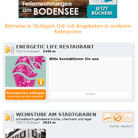
Betriebe in Stuttgart-Ost mit Angeboten in anderen
Kategorien
ENERGETIC LIFE RESTAURANT
70173 Stuttgart
2346 m
Bitte kontaktieren Sie uns
Partyservice anfragen
Order
catering service request
WEINSTUBE AM STADTGRABEN
schwäbisch-gehobene Küche, charmant und leger
70372 Stuttgart
2633 m
Küche: deutsch