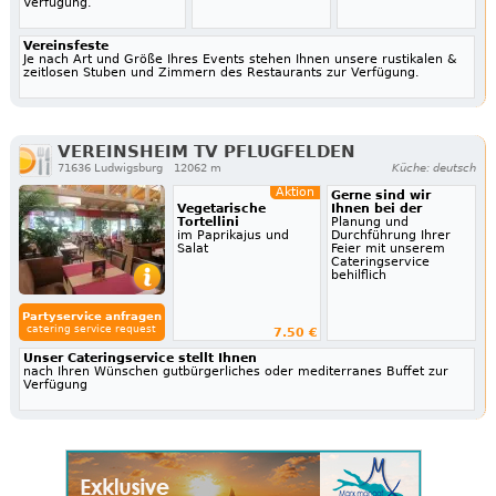
Verfügung.
Vereinsfeste
Je nach Art und Größe Ihres Events stehen Ihnen unsere rustikalen &
zeitlosen Stuben und Zimmern des Restaurants zur Verfügung.
VEREINSHEIM TV PFLUGFELDEN
71636 Ludwigsburg
12062 m
Küche: deutsch
Aktion
Gerne sind wir
Vegetarische
Ihnen bei der
Tortellini
Planung und
im Paprikajus und
Durchführung Ihrer
Salat
Feier mit unserem
Cateringservice
behilflich
Partyservice anfragen
catering service request
7.50 €
Unser Cateringservice stellt Ihnen
nach Ihren Wünschen gutbürgerliches oder mediterranes Buffet zur
Verfügung