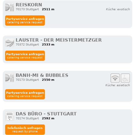
REISKORN
70173 Stuttgart
2511 m
Küche: exotisch
Partyservice anfragen
catering service request
LAUSTER - DER MEISTERMETZGER
70372 Stuttgart
2533 m
Partyservice anfragen
catering service request
BANH-MI & BUBBLES
70173 Stuttgart
2550 m
Küche: asiatisch
Partyservice anfragen
catering service request
DAS BÜRO - STUTTGART
70174 Stuttgart
2592 m
telefonisch anfragen
request by phone