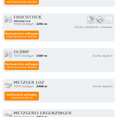
catering service request
FRUCHTTICK
Abholservice
70182 Stuttgart
2291 m
Küche: mediterran, crossover
Partyservice anfragen
catering service request
OLÜMP
70372 Stuttgart
2387 m
Küche: deutsch
Partyservice anfragen
catering service request
METZGER LUZ
70372 Stuttgart
2408 m
Küche: deutsch
telefonisch anfragen
request by phone
METZGEREI ERGENZINGER
70173 Stuttgart
2411 m