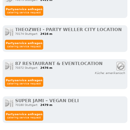
Partyservice anfragen
catering service request
THEOZWEI - PARTY WELLER CITY LOCATION
70174 Stuttgart
2416 m
Partyservice anfragen
catering service request
87 RESTAURANT & EVENTLOCATION
70372 Stuttgart​
2476 m
Küche: amerikanisch
Partyservice anfragen
catering service request
SUPER JAMI – VEGAN DELI
70180 Stuttgart
2479 m
Partyservice anfragen
catering service request