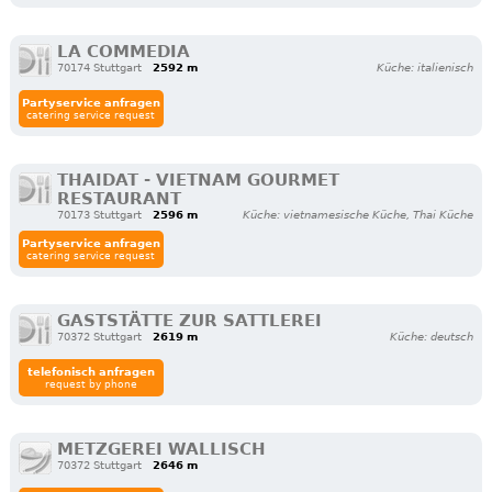
LA COMMEDIA
70174 Stuttgart
2592 m
Küche: italienisch
Partyservice anfragen
catering service request
THAIDAT - VIETNAM GOURMET
RESTAURANT
70173 Stuttgart
2596 m
Küche: vietnamesische Küche, Thai Küche
Partyservice anfragen
catering service request
GASTSTÄTTE ZUR SATTLEREI
70372 Stuttgart
2619 m
Küche: deutsch
telefonisch anfragen
request by phone
METZGEREI WALLISCH
70372 Stuttgart
2646 m