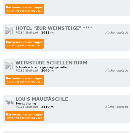
Partyservice anfragen
catering service request
HOTEL "ZUR WEINSTEIGE" ****
70184 Stuttgart
1922 m
Küche: deutsch
Partyservice anfragen
catering service request
WEINSTUBE SCHELLENTURM
Schwäbisch fein - gepflegt genießen
70182 Stuttgart
2049 m
Küche: deutsch
Partyservice anfragen
catering service request
LOU'S MAULTÄSCHLE
Eventcatering
70191 Stuttgart
2110 m
Küche: deutsch
Partyservice anfragen
catering service request