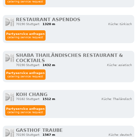
catering service request
RESTAURANT ASPENDOS
70190 Stuttgart
1320 m
Küche: türkisch
Partyservice anfragen
catering service request
SHABA THAILÄNDISCHES RESTAURANT &
COCKTAILS
70190 Stuttgart
1432 m
Küche: asiatisch
Partyservice anfragen
catering service request
KOH CHANG
70182 Stuttgart
1512 m
Küche: Thailändisch
Partyservice anfragen
catering service request
GASTHOF TRAUBE
70190 Stuttgart
1567 m
Küche: deutsch