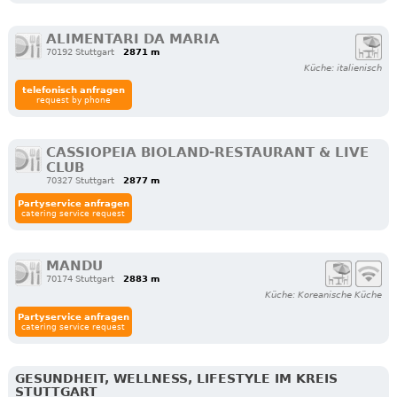
ALIMENTARI DA MARIA
70192 Stuttgart
2871 m
Küche: italienisch
telefonisch anfragen
request by phone
CASSIOPEIA BIOLAND-RESTAURANT & LIVE
CLUB
70327 Stuttgart
2877 m
Partyservice anfragen
catering service request
MANDU
70174 Stuttgart
2883 m
Küche: Koreanische Küche
Partyservice anfragen
catering service request
GESUNDHEIT, WELLNESS, LIFESTYLE IM KREIS
STUTTGART