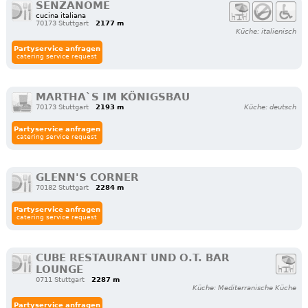
SENZANOME
cucina italiana
70173 Stuttgart
2177 m
Küche: italienisch
Partyservice anfragen
catering service request
MARTHA`S IM KÖNIGSBAU
70173 Stuttgart
2193 m
Küche: deutsch
Partyservice anfragen
catering service request
GLENN'S CORNER
70182 Stuttgart
2284 m
Partyservice anfragen
catering service request
CUBE RESTAURANT UND O.T. BAR
LOUNGE
0711 Stuttgart
2287 m
Küche: Mediterranische Küche
Partyservice anfragen