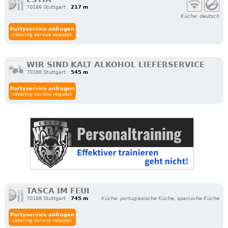
70186 Stuttgart
217 m
Küche: deutsch
Partyservice anfragen
catering service request
WIR SIND KALT ALKOHOL LIEFERSERVICE
70188 Stuttgart
545 m
Partyservice anfragen
catering service request
TASCA IM FEUI
70188 Stuttgart
745 m
Küche: portugiesische Küche, spanische Küche
Partyservice anfragen
catering service request