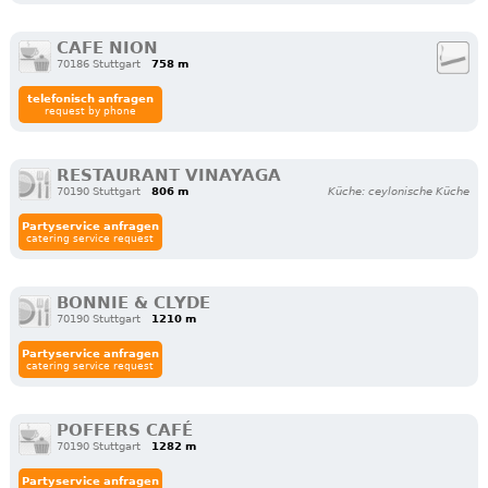
CAFE NION
70186 Stuttgart
758 m
telefonisch anfragen
request by phone
RESTAURANT VINAYAGA
70190 Stuttgart
806 m
Küche: ceylonische Küche
Partyservice anfragen
catering service request
BONNIE & CLYDE
70190 Stuttgart
1210 m
Partyservice anfragen
catering service request
POFFERS CAFÉ
70190 Stuttgart
1282 m
Partyservice anfragen