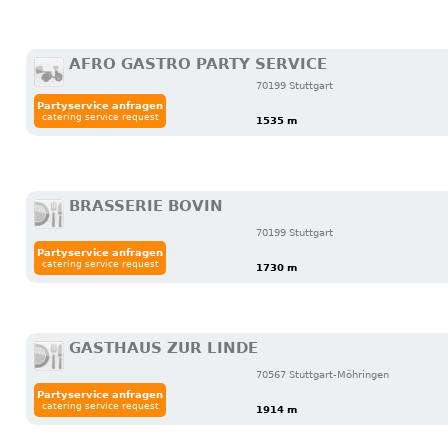
AFRO GASTRO PARTY SERVICE
70199 Stuttgart
Partyservice anfragen
catering service request
1535 m
BRASSERIE BOVIN
70199 Stuttgart
Partyservice anfragen
catering service request
1730 m
GASTHAUS ZUR LINDE
70567 Stuttgart-Möhringen
Partyservice anfragen
catering service request
1914 m