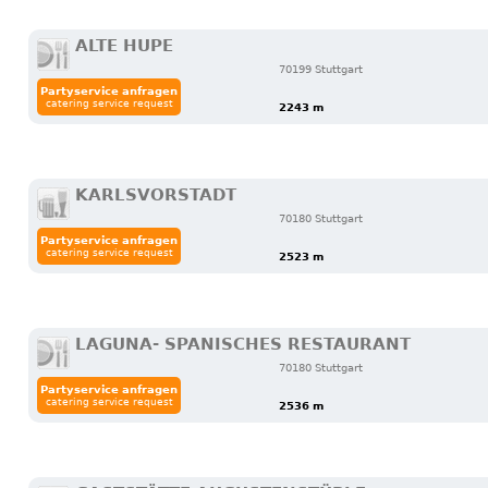
ALTE HUPE
70199 Stuttgart
Partyservice anfragen
catering service request
2243 m
KARLSVORSTADT
70180 Stuttgart
Partyservice anfragen
catering service request
2523 m
LAGUNA- SPANISCHES RESTAURANT
70180 Stuttgart
Partyservice anfragen
catering service request
2536 m