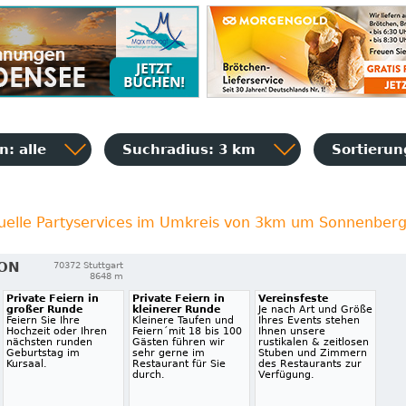
: alle
Suchradius: 3 km
Sortieru
uelle Partyservices im Umkreis von 3km um Sonnenber
ION
70372 Stuttgart
8648 m
Private Feiern in
Private Feiern in
Vereinsfeste
großer Runde
kleinerer Runde
Je nach Art und Größe
Feiern Sie Ihre
Kleinere Taufen und
Ihres Events stehen
Hochzeit oder Ihren
Feiern´mit 18 bis 100
Ihnen unsere
nächsten runden
Gästen führen wir
rustikalen & zeitlosen
Geburtstag im
sehr gerne im
Stuben und Zimmern
Kursaal.
Restaurant für Sie
des Restaurants zur
durch.
Verfügung.