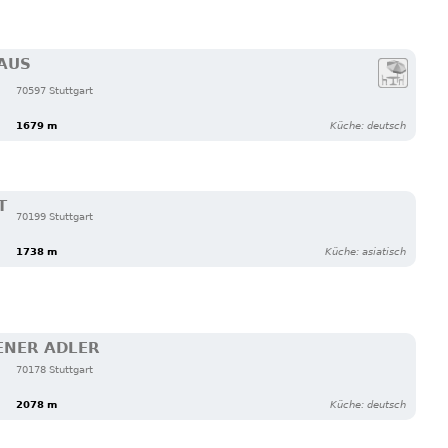
AUS
70597 Stuttgart
1679 m
Küche: deutsch
T
70199 Stuttgart
1738 m
Küche: asiatisch
ENER ADLER
70178 Stuttgart
2078 m
Küche: deutsch