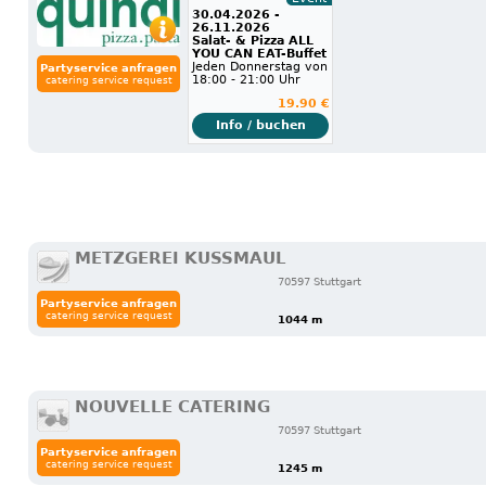
30.04.2026 -
26.11.2026
Salat- & Pizza ALL
YOU CAN EAT-Buffet
Jeden Donnerstag von
Partyservice anfragen
18:00 - 21:00 Uhr
catering service request
19.90 €
Info / buchen
METZGEREI KUSSMAUL
70597 Stuttgart
Partyservice anfragen
catering service request
1044 m
NOUVELLE CATERING
70597 Stuttgart
Partyservice anfragen
catering service request
1245 m