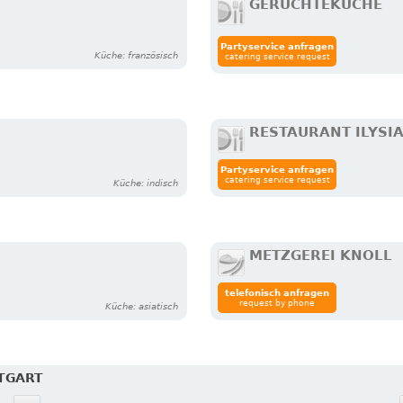
GERÜCHTEKÜCHE
Partyservice anfragen
Küche: französisch
catering service request
RESTAURANT ILYSI
Partyservice anfragen
catering service request
Küche: indisch
METZGEREI KNOLL
telefonisch anfragen
request by phone
Küche: asiatisch
TTGART