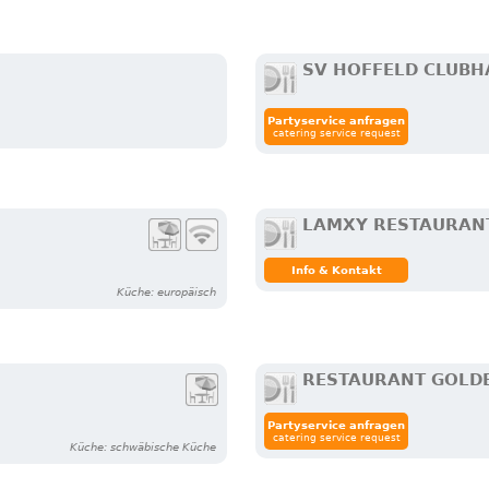
SV HOFFELD CLUBH
Partyservice anfragen
catering service request
LAMXY RESTAURAN
Info & Kontakt
Küche: europäisch
RESTAURANT GOLD
Partyservice anfragen
catering service request
Küche: schwäbische Küche