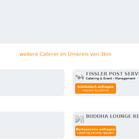
weitere Caterer im Umkreis von 3km
FISSLER POST SERV
Catering & Event - Management
telefonisch anfragen
request by phone
BUDDHA LOUNGE R
Partyservice anfragen
catering service request