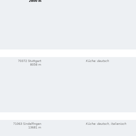
2800 m
70372 Stuttgart
Küche: deutsch
8058 m
71063 Sindelfingen
Küche: deutsch, italienisch
13681 m