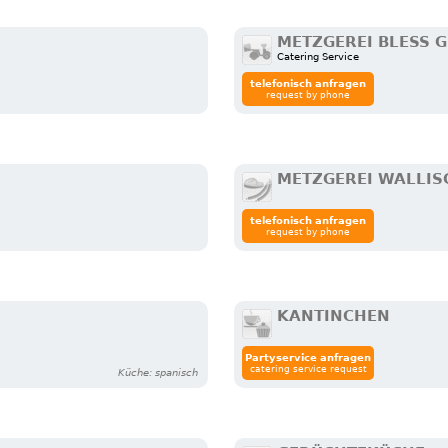
METZGEREI BLESS 
Catering Service
telefonisch anfragen
request by phone
METZGEREI WALLIS
telefonisch anfragen
request by phone
KANTINCHEN
Partyservice anfragen
catering service request
Küche: spanisch