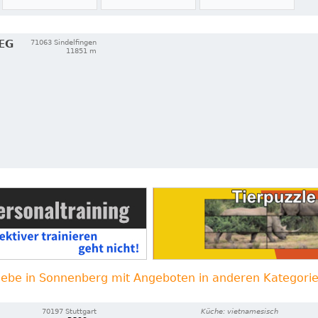
EG
71063 Sindelfingen
11851 m
iebe in Sonnenberg mit Angeboten in anderen Kategori
70197 Stuttgart
Küche: vietnamesisch