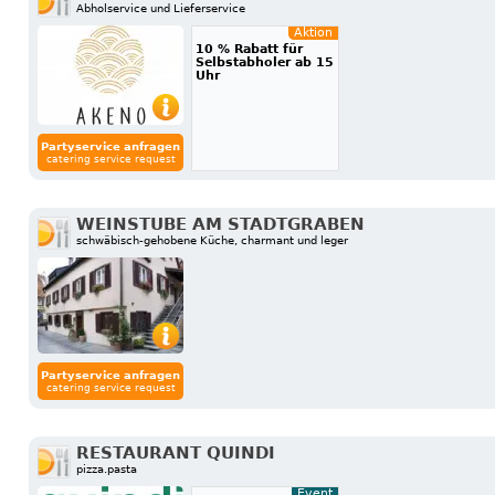
Abholservice und Lieferservice
Aktion
10 % Rabatt für
Selbstabholer ab 15
Uhr
Partyservice anfragen
catering service request
WEINSTUBE AM STADTGRABEN
schwäbisch-gehobene Küche, charmant und leger
Partyservice anfragen
catering service request
RESTAURANT QUINDI
pizza.pasta
Event