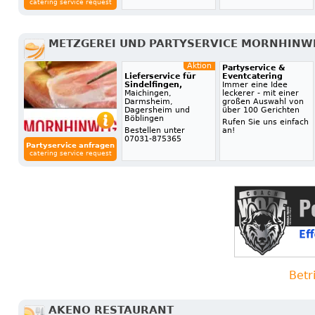
catering service request
METZGEREI UND PARTYSERVICE MORNHINW
Aktion
Partyservice &
Lieferservice für
Eventcatering
Sindelfingen,
Immer eine Idee
Maichingen,
leckerer - mit einer
Darmsheim,
großen Auswahl von
Dagersheim und
über 100 Gerichten
Böblingen
Rufen Sie uns einfach
Bestellen unter
an!
07031-875365
Partyservice anfragen
catering service request
Betr
AKENO RESTAURANT