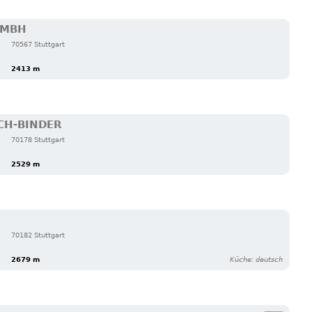
GMBH
70567 Stuttgart
2413 m
CH-BINDER
70178 Stuttgart
2529 m
70182 Stuttgart
2679 m
Küche: deutsch