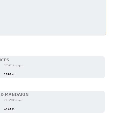
ICES
70597 Stuttgart
1146 m
ED MANDARIN
70199 Stuttgart
1432 m