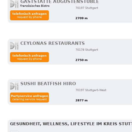
GASTSTÄTTE AUGUSTENSTÜBLE
französisches Bistro
70197 Stuttgart
telefonisch anfragen
request by phone
2709 m
CEYLONAS RESTAURANTS
70178 Stuttgart
telefonisch anfragen
request by phone
2750 m
SUSHI BEATFISH HIRO
70197 Stuttgart-West
Partyservice anfragen
catering service request
2877 m
GESUNDHEIT, WELLNESS, LIFESTYLE IM KREIS STU