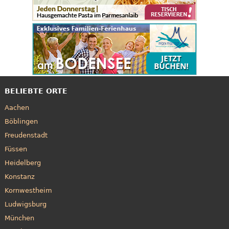
BELIEBTE ORTE
Aachen
Böblingen
Freudenstadt
Füssen
Heidelberg
Konstanz
Kornwestheim
Ludwigsburg
München