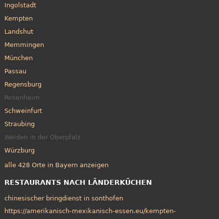
Ingolstadt
Kempten
Landshut
Memmingen
München
Passau
Regensburg
Rosenheim
Schweinfurt
Straubing
Weiden in der Oberpfalz
Würzburg
alle 428 Orte in Bayern anzeigen
RESTAURANTS NACH LÄNDERKÜCHEN
chinesischer bringdienst in sonthofen
https://amerikanisch-mexikanisch-essen.eu/kempten-