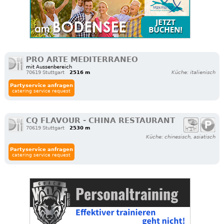
PRO ARTE MEDITERRANEO
mit Aussenbereich
70619 Stuttgart
2516 m
Küche: italienisch
Partyservice anfragen
catering service request
CQ FLAVOUR - CHINA RESTAURANT
70619 Stuttgart
2530 m
Küche: chinesisch, asiatisch
Partyservice anfragen
catering service request