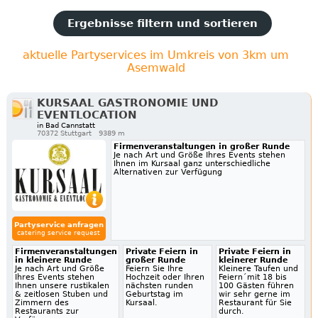
Ergebnisse filtern und sortieren
aktuelle Partyservices im Umkreis von 3km um
Asemwald
KURSAAL GASTRONOMIE UND
EVENTLOCATION
in Bad Cannstatt
70372 Stuttgart
9389 m
Firmenveranstaltungen in großer Runde
Je nach Art und Größe Ihres Events stehen
Ihnen im Kursaal ganz unterschiedliche
Alternativen zur Verfügung
Partyservice anfragen
catering service request
Firmenveranstaltungen
Private Feiern in
Private Feiern in
in kleinere Runde
großer Runde
kleinerer Runde
Je nach Art und Größe
Feiern Sie Ihre
Kleinere Taufen und
Ihres Events stehen
Hochzeit oder Ihren
Feiern´mit 18 bis
Ihnen unsere rustikalen
nächsten runden
100 Gästen führen
& zeitlosen Stuben und
Geburtstag im
wir sehr gerne im
Zimmern des
Kursaal.
Restaurant für Sie
Restaurants zur
durch.