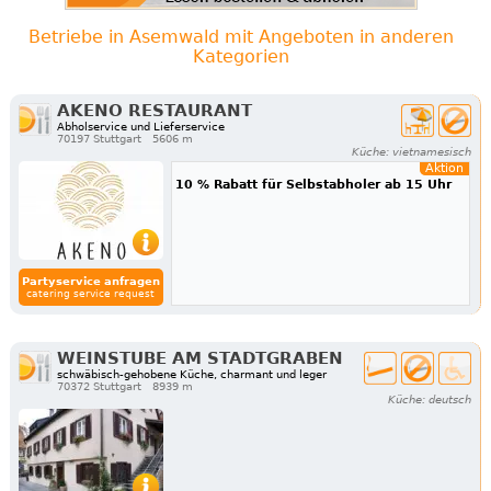
Betriebe in Asemwald mit Angeboten in anderen
Kategorien
AKENO RESTAURANT
Abholservice und Lieferservice
70197 Stuttgart
5606 m
Küche: vietnamesisch
Aktion
10 % Rabatt für Selbstabholer ab 15 Uhr
Partyservice anfragen
catering service request
WEINSTUBE AM STADTGRABEN
schwäbisch-gehobene Küche, charmant und leger
70372 Stuttgart
8939 m
Küche: deutsch