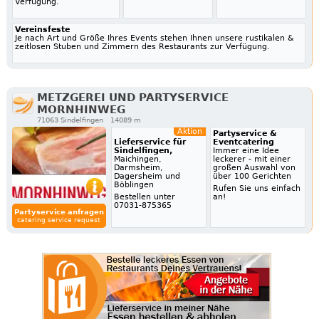
Verfügung.
Vereinsfeste
Je nach Art und Größe Ihres Events stehen Ihnen unsere rustikalen &
zeitlosen Stuben und Zimmern des Restaurants zur Verfügung.
METZGEREI UND PARTYSERVICE
MORNHINWEG
71063 Sindelfingen
14089 m
Aktion
Partyservice &
Lieferservice für
Eventcatering
Sindelfingen,
Immer eine Idee
Maichingen,
leckerer - mit einer
Darmsheim,
großen Auswahl von
Dagersheim und
über 100 Gerichten
Böblingen
Rufen Sie uns einfach
Bestellen unter
an!
07031-875365
Partyservice anfragen
catering service request