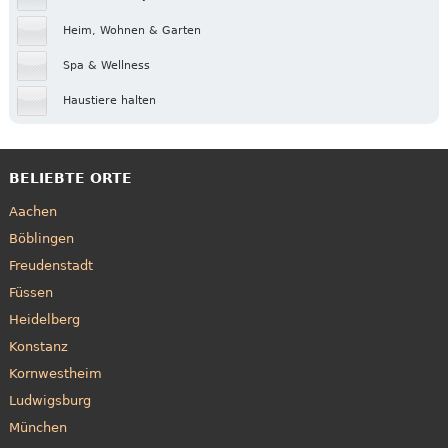
Heim, Wohnen & Garten
Spa & Wellness
Haustiere halten
BELIEBTE ORTE
Aachen
Böblingen
Freudenstadt
Füssen
Heidelberg
Konstanz
Kornwestheim
Ludwigsburg
München