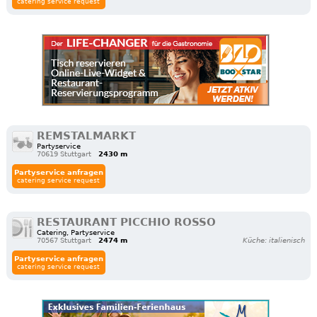
catering service request
REMSTALMARKT
Partyservice
70619 Stuttgart
2430 m
Partyservice anfragen
catering service request
RESTAURANT PICCHIO ROSSO
Catering, Partyservice
70567 Stuttgart
2474 m
Küche: italienisch
Partyservice anfragen
catering service request