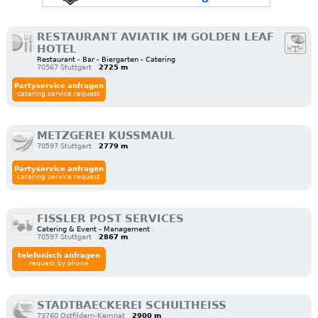
RESTAURANT AVIATIK IM GOLDEN LEAF
HOTEL
Restaurant - Bar - Biergarten - Catering
70567 Stuttgart
2725 m
Partyservice anfragen
catering service request
METZGEREI KUSSMAUL
70597 Stuttgart
2779 m
Partyservice anfragen
catering service request
FISSLER POST SERVICES
Catering & Event - Management
70597 Stuttgart
2867 m
telefonisch anfragen
request by phone
STADTBAECKEREI SCHULTHEISS
73760 Ostfildern-Kemnat
2900 m