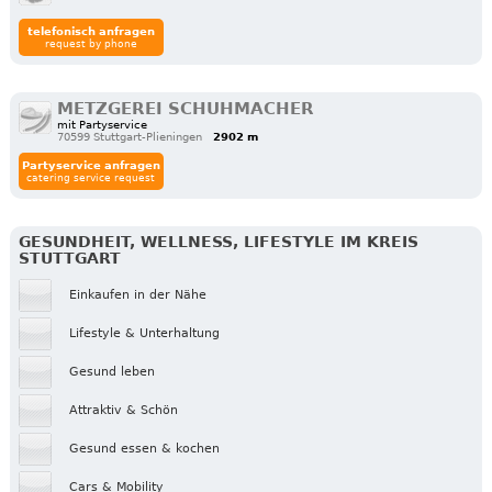
telefonisch anfragen
request by phone
METZGEREI SCHUHMACHER
mit Partyservice
70599 Stuttgart-Plieningen
2902 m
Partyservice anfragen
catering service request
GESUNDHEIT, WELLNESS, LIFESTYLE IM KREIS
STUTTGART
Einkaufen in der Nähe
Lifestyle & Unterhaltung
Gesund leben
Attraktiv & Schön
Gesund essen & kochen
Cars & Mobility