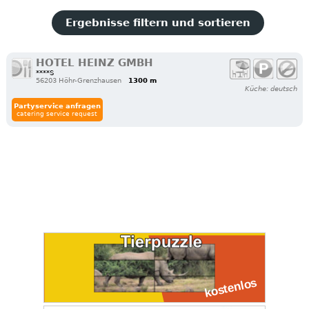
Ergebnisse filtern und sortieren
HOTEL HEINZ GMBH
****S
56203 Höhr-Grenzhausen
1300 m
Küche: deutsch
Partyservice anfragen
catering service request