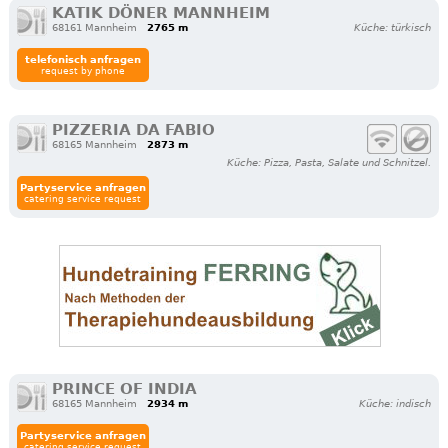
KATIK DÖNER MANNHEIM
68161 Mannheim
2765 m
Küche: türkisch
telefonisch anfragen
request by phone
PIZZERIA DA FABIO
68165 Mannheim
2873 m
Küche: Pizza, Pasta, Salate und Schnitzel.
Partyservice anfragen
catering service request
PRINCE OF INDIA
68165 Mannheim
2934 m
Küche: indisch
Partyservice anfragen
catering service request