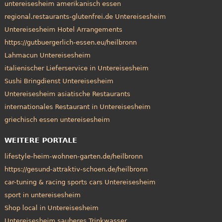
untereisesheim amerikanisch essen
regional.restaurants-glutenfrei.de Untereisesheim
Untereisesheim Hotel Arrangements
https://gutbuergerlich-essen.eu/heilbronn
Lahmacun Untereisesheim
italienischer Lieferservice in Untereisesheim
Sushi Bringdienst Untereisesheim
Untereisesheim asiatische Restaurants
internationales Restaurant in Untereisesheim
griechisch essen untereisesheim
WEITERE PORTALE
lifestyle-heim-wohnen-garten.de/heilbronn
https://gesund-attraktiv-schoen.de/heilbronn
car-tuning & racing sports cars Untereisesheim
sport in untereisesheim
Shop local in Untereisesheim
Untereisesheim sauberes Trinkwasser