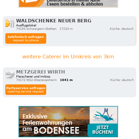
WALDSCHENKE NEUER BERG
Ausflugslokal
74193 Schwaigern-Stetten
17233 m
Küche: deutsch
telefonisch anfragen
request by phone
weitere Caterer im Umkreis von 3km
METZGEREI WIRTH
Fleischerei und Imbiss
74172 NSU-Obereisesheim
1641 m
Küche: deutsch
Partyservice anfragen
catering service request