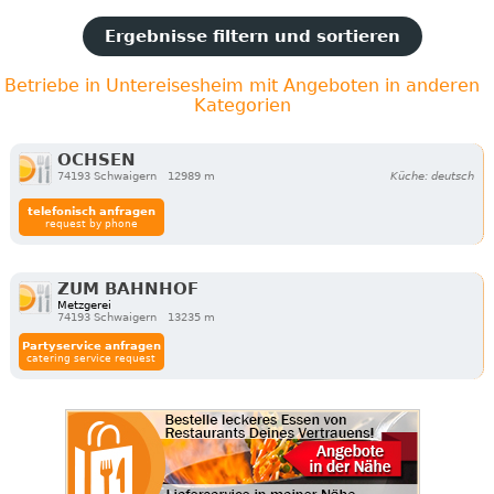
Ergebnisse filtern und sortieren
Betriebe in Untereisesheim mit Angeboten in anderen
Kategorien
OCHSEN
74193 Schwaigern
12989 m
Küche: deutsch
telefonisch anfragen
request by phone
ZUM BAHNHOF
Metzgerei
74193 Schwaigern
13235 m
Partyservice anfragen
catering service request