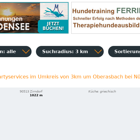
: alle
Suchradius: 3 km
Sortieru
Partyservices im Umkreis von 3km um Oberasbach bei N
90513 Zirndorf
Küche: griechisch
1022 m