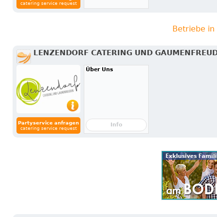
catering service request
Betriebe i
LENZENDORF CATERING UND GAUMENFREU
Über Uns
Partyservice anfragen
Info
catering service request