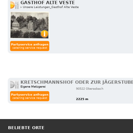
GASTHOF ALTE VESTE
▹ Unsere Leistungen_Gasthof Alte Veste
Partyservice anfragen
catering service request
KRETSCHMANNSHOF ODER ZUR JÄGERSTUB
Eigene Metzgerei
90522 Oberasbach
Partyservice anfragen
catering service request
2225 m
BELIEBTE ORTE