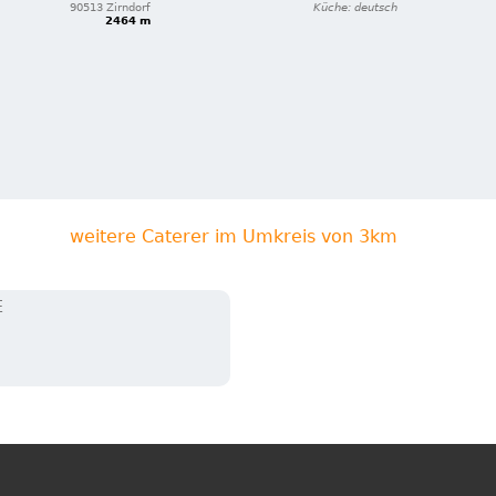
90513 Zirndorf
Küche: deutsch
2464 m
weitere Caterer im Umkreis von 3km
E