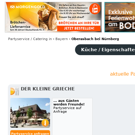
Partyservice / Catering
in
›
Bayern
›
Oberasbach bei Nürnberg
Küche / Eigenschaften
aktuelle 
DER KLEINE GRIECHE
... aus Gästen
werden Freunde!
Partyservice auf
Anfrage
Partyservice anfragen