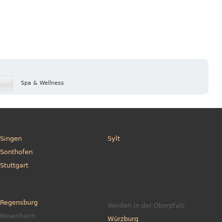
Spa & Wellness
Singen
Sylt
Sonthofen
Stuttgart
Regensburg
Weiden in der Oberpfalz
Rosenheim
Würzburg