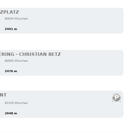
TZPLATZ
80634 München
2441 m
RING - CHRISTIAN BETZ
80992 München
2476 m
ANT
81245 München
2648 m