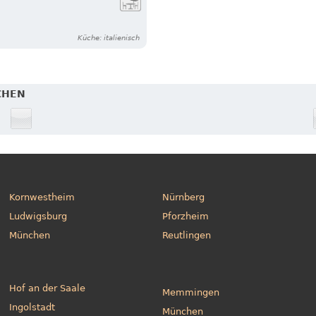
Küche: italienisch
CHEN
Kornwestheim
Nürnberg
Ludwigsburg
Pforzheim
München
Reutlingen
Hof an der Saale
Memmingen
Ingolstadt
München