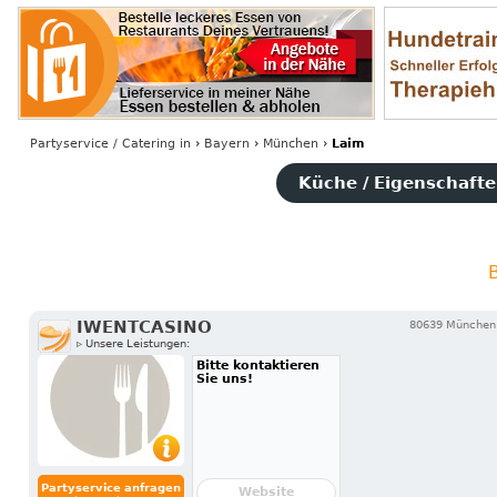
Partyservice / Catering
in
›
Bayern
›
München
›
Laim
Küche / Eigenschaften
B
IWENTCASINO
80639 München
▹ Unsere Leistungen:
Bitte kontaktieren
Sie uns!
Partyservice anfragen
Website