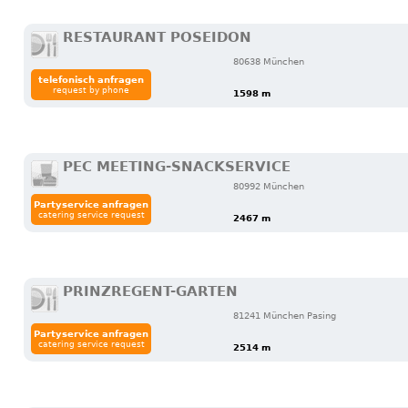
RESTAURANT POSEIDON
80638 München
telefonisch anfragen
request by phone
1598 m
PEC MEETING-SNACKSERVICE
80992 München
Partyservice anfragen
catering service request
2467 m
PRINZREGENT-GARTEN
81241 München Pasing
Partyservice anfragen
catering service request
2514 m