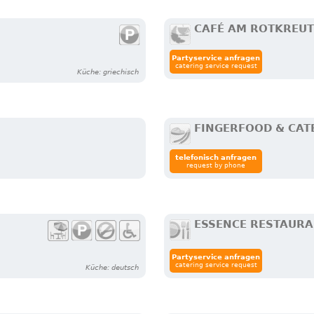
CAFÉ AM ROTKREU
Partyservice anfragen
catering service request
Küche: griechisch
FINGERFOOD & CATE
telefonisch anfragen
request by phone
ESSENCE RESTAUR
Partyservice anfragen
catering service request
Küche: deutsch