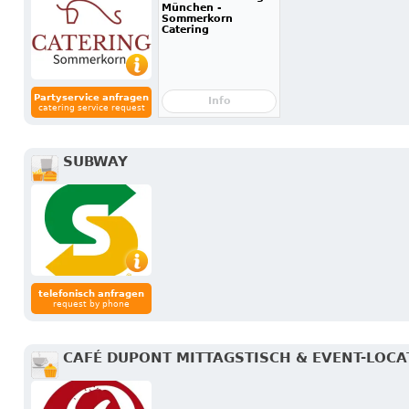
München -
Sommerkorn
Catering
Partyservice anfragen
Info
catering service request
SUBWAY
telefonisch anfragen
request by phone
CAFÉ DUPONT MITTAGSTISCH & EVENT-LOCA