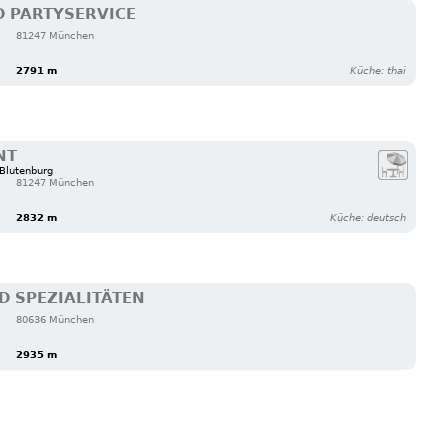
D PARTYSERVICE
81247 München
2791 m
Küche: thai
NT
 Blutenburg
81247 München
2832 m
Küche: deutsch
D SPEZIALITÄTEN
80636 München
2935 m