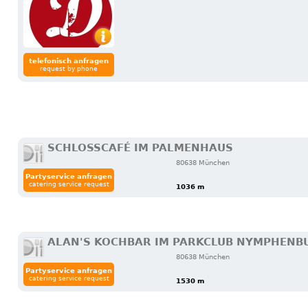
telefonisch anfragen
request by phone
SCHLOSSCAFÉ IM PALMENHAUS
80638 München
Partyservice anfragen
catering service request
1036 m
ALAN'S KOCHBAR IM PARKCLUB NYMPHENB
80638 München
Partyservice anfragen
catering service request
1530 m