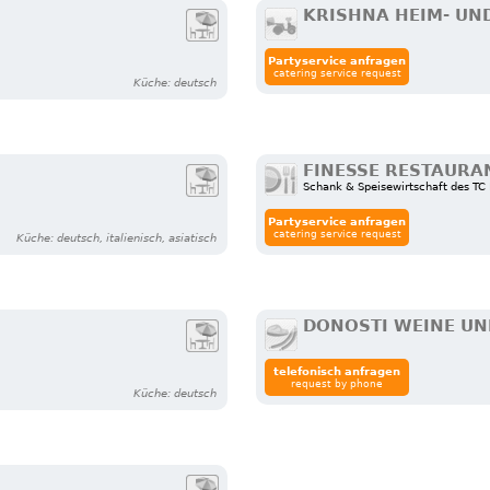
KRISHNA HEIM- UN
Partyservice anfragen
catering service request
Küche: deutsch
FINESSE RESTAURA
Schank & Speisewirtschaft des TC
Partyservice anfragen
catering service request
Küche: deutsch, italienisch, asiatisch
DONOSTI WEINE UN
telefonisch anfragen
request by phone
Küche: deutsch