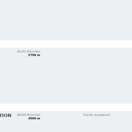
81241 München
2796 m
TION
80339 München
Küche: europäisch
3000 m