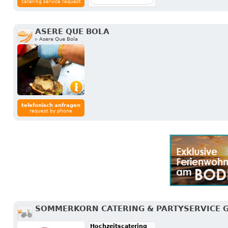
catering service request
ASERE QUE BOLA
▹ Asere Que Bola
telefonisch anfragen
request by phone
SOMMERKORN CATERING & PARTYSERVICE 
Hochzeitscatering