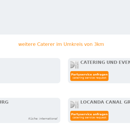
weitere Caterer im Umkreis von 3km
CATERING UND EVE
Partyservice anfragen
catering service request
URG
LOCANDA CANAL G
Partyservice anfragen
catering service request
Küche: international