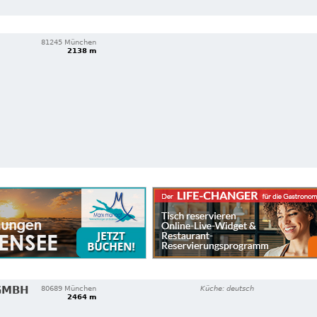
81245 München
2138 m
GMBH
80689 München
Küche: deutsch
2464 m