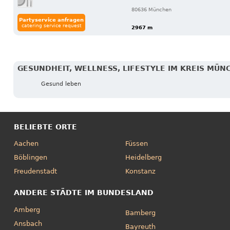
80636 München
Partyservice anfragen
catering service request
2967 m
GESUNDHEIT, WELLNESS, LIFESTYLE IM KREIS MÜN
Gesund leben
BELIEBTE ORTE
Aachen
Füssen
Böblingen
Heidelberg
Freudenstadt
Konstanz
ANDERE STÄDTE IM BUNDESLAND
Amberg
Bamberg
Ansbach
Bayreuth