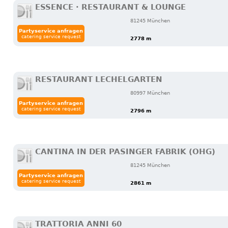
ESSENCE · RESTAURANT & LOUNGE
81245 München
Partyservice anfragen
catering service request
2778 m
RESTAURANT LECHELGARTEN
80997 München
Partyservice anfragen
catering service request
2796 m
CANTINA IN DER PASINGER FABRIK (OHG)
81245 München
Partyservice anfragen
catering service request
2861 m
TRATTORIA ANNI 60