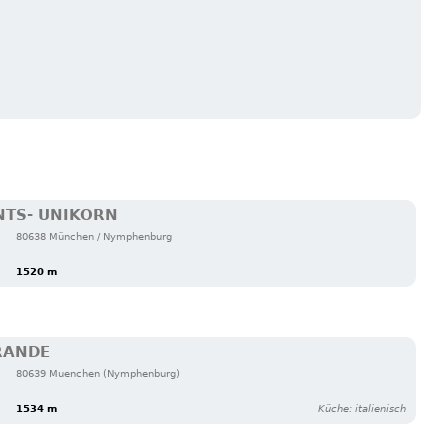
NTS- UNIKORN
80638 München / Nymphenburg
1520 m
RANDE
80639 Muenchen (Nymphenburg)
1534 m
Küche: italienisch