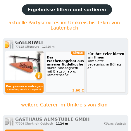
Ergebnisse filtern und sortieren
aktuelle Partyservices im Umkreis bis 13km von
Lautenbach
GAELRIWLI
77625 Offenburg
12720 m
Aktion
Für Ihre Feier bieten
Das
wir Ihnen
Wochenangebot aus
komplette
unserer Nudelküche
vegetarische Büffets
Bunte Biospaghetti
an.
mit Blattspinat- u.
Tomatensoße
Partyservice anfragen
catering service request
3.60 €
weitere Caterer im Umkreis von 3km
GASTHAUS ALMSTÜBLE GMBH
77704 Oberkirch-Ödsbach
1124 m
Küche: deutsch