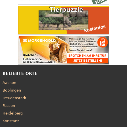
BELIEBTE ORTE
Aachen
Böblingen
Freudenstadt
Füssen
Heidelberg
Konstanz