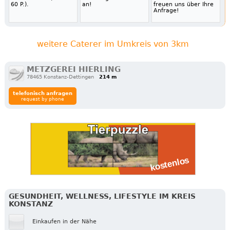
60 P.).
an!
freuen uns über Ihre
Anfrage!
weitere Caterer im Umkreis von 3km
METZGEREI HIERLING
78465 Konstanz-Dettingen
214 m
telefonisch anfragen
request by phone
GESUNDHEIT, WELLNESS, LIFESTYLE IM KREIS
KONSTANZ
Einkaufen in der Nähe