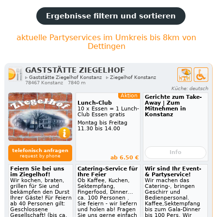
Ergebnisse filtern und sortieren
aktuelle Partyservices im Umkreis bis 8km von
Dettingen
GASTSTÄTTE ZIEGELHOF
▹ Gaststätte Ziegelhof Konstanz
▹ Ziegelhof Konstanz
78467 Konstanz
7840 m
Küche: deutsch
Aktion
Gerichte zum Take-
Lunch-Club
Away | Zum
10 x Essen = 1 Lunch-
Mitnehmen in
Club Essen gratis
Konstanz
Montag bis Freitag
11.30 bis 14.00
telefonisch anfragen
Info
request by phone
ab 6.50 €
Feiern Sie bei uns
Catering-Service für
Wir sind Ihr Event-
im Ziegelhof!
Ihre Feier
& Partyservice!
Wir kochen, braten,
Ob Kaffee, Kuchen,
Wir machen das
grillen für Sie und
Sektempfang,
Catering-, bringen
bekämpfen den Durst
Fingerfood, Dinner...
Geschirr und
Ihrer Gäste! Für Feiern
ca. 100 Personen .
Bedienpersonal.
ab 40 Personen gilt:
Sie feiern - wir liefern
Kaffee,Sektempfang
Geschlossene
und holen ab! Fragen
bis zum Gala-Dinner
Gesellschaft! (bis ca.
Sie uns gerne einfach
bis 100 Pers. Wir