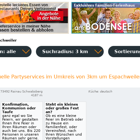
chweiler
: alle
Suchradius: 3 km
Sortieru
uelle Partyservices im Umkreis von 3km um Espachweile
73492 Rainau Schwabsberg
Küche: deutsch
4187 m
Konfirmation,
Steht ein kleines
Kommunion oder
oder großes Fest
Taufe
an?
ganz egal wo Sie
Ob es eine kleine
Feiern, wir gestalten
Feier im Betrieb oder
Ihnen Ihre Feier in
zu Hause ein
Ihren Räumen oder
Familienfest, oder
auch bei uns. Bis 220
Vereinsfest, nach
Personen in unseren
Ihren Wünschen und
Räumen sehr gerne.
Vorstellungen