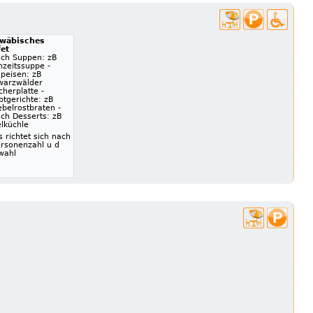
wäbisches
fet
sch Suppen: zB
hzeitssuppe -
speisen: zB
warzwälder
herplatte -
ptgerichte: zB
belrostbraten -
sch Desserts: zB
lküchle
s richtet sich nach
ersonenzahl u d
wahl