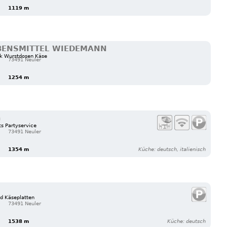
1119 m
BENSMITTEL WIEDEMANN
ck Wurstdosen Käse
73491 Neuler
1254 m
G
ts Partyservice
73491 Neuler
1354 m
Küche: deutsch, italienisch
nd Käseplatten
73491 Neuler
1538 m
Küche: deutsch