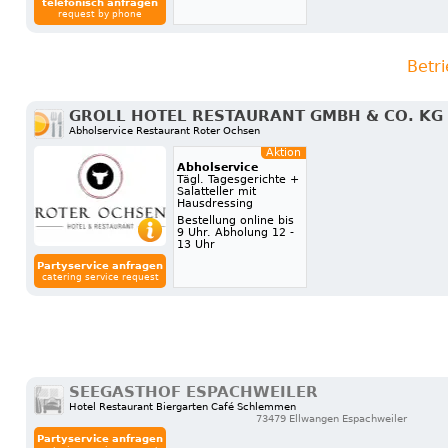
telefonisch anfragen
request by phone
Betr
GROLL HOTEL RESTAURANT GMBH & CO. KG
Abholservice Restaurant Roter Ochsen
Aktion
Abholservice
Tägl. Tagesgerichte +
Salatteller mit
Hausdressing
Bestellung online bis
9 Uhr. Abholung 12 -
13 Uhr
Partyservice anfragen
catering service request
SEEGASTHOF ESPACHWEILER
Hotel Restaurant Biergarten Café Schlemmen
73479 Ellwangen Espachweiler
Partyservice anfragen