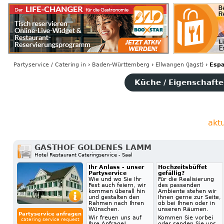
Partyservice / Catering
in
›
Baden-Württemberg
›
Ellwangen (Jagst)
›
Espa
Küche / Eigenschaften
akt
GASTHOF GOLDENES LAMM
Hotel Restaurant Cateringservice - Saal
Ihr Anlass - unser
Hochzeitsbüffet
Partyservice
gefällig?
Wie und wo Sie Ihr
Für die Realisierung
Fest auch feiern, wir
des passenden
kommen überall hin
Ambiente stehen wir
und gestalten den
Ihnen gerne zur Seite,
Rahmen nach Ihren
ob bei Ihnen oder in
Wünschen.
unseren Räumen.
Partyservice anfragen
Wir freuen uns auf
Kommen Sie vorbei
catering service request
Ihre Anfrage!
oder senden Sie uns