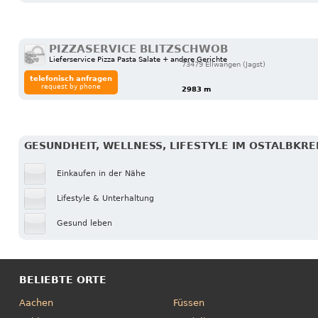
PIZZASERVICE BLITZSCHWOB
Lieferservice Pizza Pasta Salate + andere Gerichte
73479 Ellwangen (Jagst)
telefonisch anfragen
request by phone
2983 m
GESUNDHEIT, WELLNESS, LIFESTYLE IM OSTALBKRE
Einkaufen in der Nähe
Lifestyle & Unterhaltung
Gesund leben
BELIEBTE ORTE
Aachen
Füssen