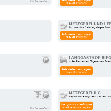
telefonisch anfragen
Küche: deutsch
request by phone
METZGEREI UND LE
Partyservice Catering Vesper Sna
telefonisch anfragen
request by phone
LANDGASTHOF BIE
Hotel Restaurant Tagesessen Even
telefonisch anfragen
request by phone
METZGEREI ILG
Tagesessen Partyservice Wurst- u
Partyservice anfragen
catering service request
Küche: deutsch