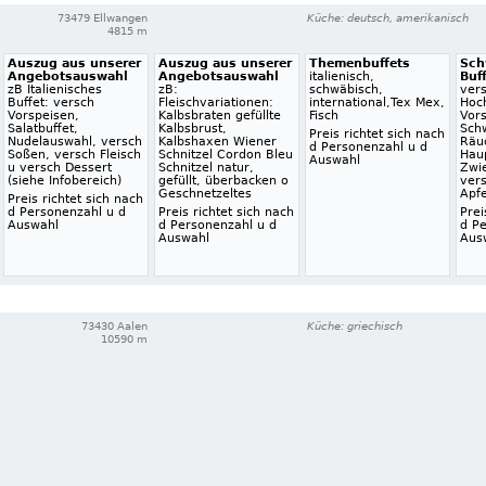
73479 Ellwangen
Küche: deutsch, amerikanisch
4815 m
Auszug aus unserer
Auszug aus unserer
Themenbuffets
Sch
Angebotsauswahl
Angebotsauswahl
italienisch,
Buf
zB Italienisches
zB:
schwäbisch,
ver
Buffet: versch
Fleischvariationen:
international,Tex Mex,
Hoc
Vorspeisen,
Kalbsbraten gefüllte
Fisch
Vor
Salatbuffet,
Kalbsbrust,
Sch
Preis richtet sich nach
Nudelauswahl, versch
Kalbshaxen Wiener
Räuc
d Personenzahl u d
Soßen, versch Fleisch
Schnitzel Cordon Bleu
Hau
Auswahl
u versch Dessert
Schnitzel natur,
Zwie
(siehe Infobereich)
gefüllt, überbacken o
ver
Geschnetzeltes
Apfe
Preis richtet sich nach
d Personenzahl u d
Preis richtet sich nach
Prei
Auswahl
d Personenzahl u d
d P
Auswahl
Aus
73430 Aalen
Küche: griechisch
10590 m