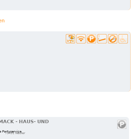
en
ACK - HAUS- UND
e Partyservice
73491 Neuler