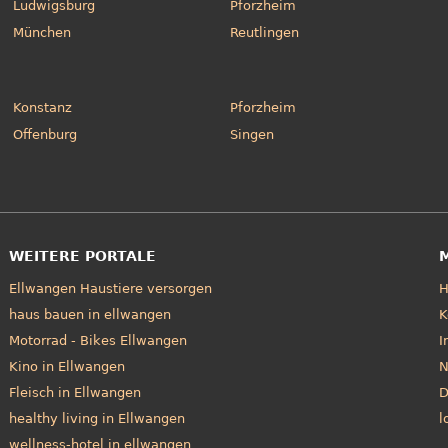
Ludwigsburg
Pforzheim
München
Reutlingen
Konstanz
Pforzheim
Offenburg
Singen
WEITERE PORTALE
Ellwangen Haustiere versorgen
haus bauen in ellwangen
K
Motorrad - Bikes Ellwangen
I
Kino in Ellwangen
N
Fleisch in Ellwangen
D
healthy living in Ellwangen
l
wellness-hotel in ellwangen