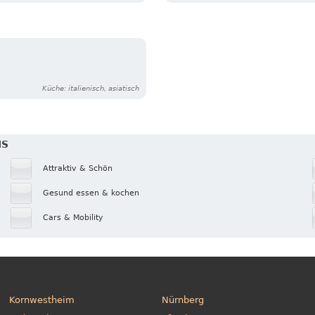
Küche: italienisch, asiatisch
IS
Attraktiv & Schön
Gesund essen & kochen
Cars & Mobility
Kornwestheim
Nürnberg