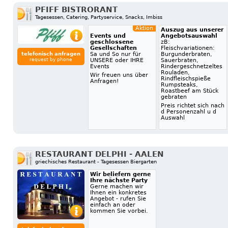
PFIFF BISTRORANT
Tagesessen, Catering, Partyservice, Snacks, Imbiss
Aktion
Auszug aus unserer
Events und
Angebotsauswahl
geschlossene
zB:
Gesellschaften
Fleischvariationen:
telefonisch anfragen
Sa und So nur für
Burgunderbraten,
request by phone
UNSERE oder IHRE
Sauerbraten,
Events
Rindergeschnetzeltes
Rouladen,
Wir freuen uns über
Rindfleischspieße
Anfragen!
Rumpsteaks,
Roastbeef am Stück
gebraten
Preis richtet sich nach
d Personenzahl u d
Auswahl
RESTAURANT DELPHI - AALEN
griechisches Restaurant - Tagesessen Biergarten
Wir beliefern gerne
Ihre nächste Party
Gerne machen wir
Ihnen ein konkretes
Angebot - rufen Sie
einfach an oder
kommen Sie vorbei.