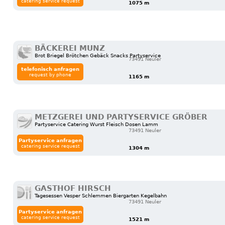
catering service request
1075 m
BÄCKEREI MUNZ
Brot Briegel Brötchen Gebäck Snacks Partyservice
73491 Neuler
telefonisch anfragen
request by phone
1165 m
METZGEREI UND PARTYSERVICE GRÖBER
Partyservice Catering Wurst Fleisch Dosen Lamm
73491 Neuler
Partyservice anfragen
catering service request
1304 m
GASTHOF HIRSCH
Tagesessen Vesper Schlemmen Biergarten Kegelbahn
73491 Neuler
Partyservice anfragen
catering service request
1521 m