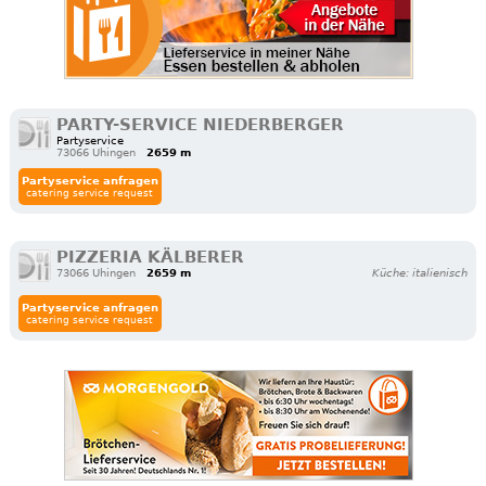
PARTY-SERVICE NIEDERBERGER
Partyservice
73066 Uhingen
2659 m
Partyservice anfragen
catering service request
PIZZERIA KÄLBERER
73066 Uhingen
2659 m
Küche: italienisch
Partyservice anfragen
catering service request