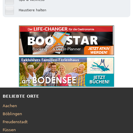
Haustiere halten
BELIEBTE ORTE
Aachen
Böblingen
Freudenstadt
Füssen