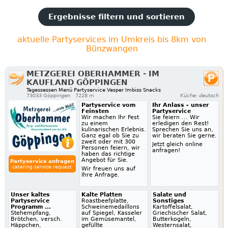
Ergebnisse filtern und sortieren
aktuelle Partyservices im Umkreis bis 8km von
Bünzwangen
METZGEREI OBERHAMMER - IM
KAUFLAND GÖPPINGEN
Tagessessen Menü Partyservice Vesper Imbiss Snacks
73033 Göppingen
7228 m
Küche: deutsch
Partyservice vom
Ihr Anlass - unser
Feinsten
Partyservice
Wir machen Ihr Fest
Sie feiern ... Wir
zu einem
erledigen den Rest!
kulinarischen Erlebnis.
Sprechen Sie uns an,
Ganz egal ob Sie zu
wir beraten Sie gerne.
zweit oder mit 300
Jetzt gleich online
Personen feiern, wir
anfragen!
haben das richtige
Angebot für Sie.
Partyservice anfragen
catering service request
Wir freuen uns auf
Ihre Anfrage.
Unser kaltes
Kalte Platten
Salate und
Partyservice
Roastbeefplatte,
Sonstiges
Programm ...
Schweinemedaillons
Kartoffelsalat,
Stehempfang,
auf Spiegel, Kasseler
Griechischer Salat,
Brötchen, versch.
im Gemüsemantel,
Butterkogeln,
Häppchen,
gefüllte
Westernsalat,