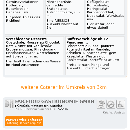
Gemüsevariationen,
Hänchenbrüste,
Geflügelsalat,
Fit-Burger,
gemischte
Rohkostsalat,
Butterbrezeln,
Bratenplatte,
Heringssalat,
Canapés usw.
Aufschnittplatte, u. v.
Karbbencocktail,
m.
Nudelsalat, Wurstsalat
Für jeden Anlass das
usw
Richtige!
Eine RIESSIGE
Auswahl wartet auf
Hier ist für jeden
Sie!
etwas dabei!
verschiedene Desserts
Buffetvorschläge ab 12
Obstschale, Mousse au Chocolat,
Personen ...
Rote Grütze mit Vanillesoße,
Leberspätzle-Suppe, panierte
Erdbeermousse, Pfirsichquark,
Putenschnitzel m Mandeln,
Mandarinenquark, Obstschnitten
Schinken- u Bratenplatte, gem.
auf Spiegel u. v. m.
Käseplatte, Western- od
Rohkostsalat, Kartoffelsalat,usw.
Hier läuft Ihnen schon das Wasser
im Mund zusammen
Preise je nach Menge und
Auswahl. Einfach anfragen
weitere Caterer im Umkreis von 3km
FAB.FOOD GASTRONOMIE GMBH
Frühstück, Mittagstisch, Catering
73061 Ebersbach an der Fils
577 m
Küche: deutsch
Partyservice anfragen
catering service request