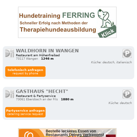
WALDHORN IN WANGEN
Restaurant am Höhenfreibad
73117 Wangen
1246 m
Küche: deutsch, italienisch
telefonisch anfragen
request by phone
GASTHAUS "HECHT"
Restaurant & Partyservice
73061 Ebersbach an der Fils
1880 m
Küche: deutsch
Partyservice anfragen
catering service request