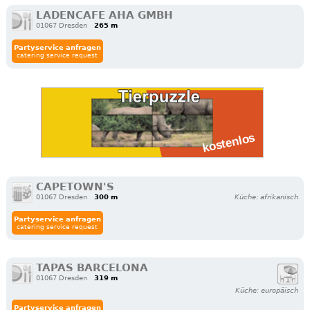
LADENCAFE AHA GMBH
01067 Dresden
265 m
Partyservice anfragen
catering service request
CAPETOWN'S
01067 Dresden
300 m
Küche: afrikanisch
Partyservice anfragen
catering service request
TAPAS BARCELONA
01067 Dresden
319 m
Küche: europäisch
Partyservice anfragen