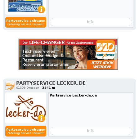
Partyservice anfragen
Info
catering service request
PARTYSERVICE LECKER.DE
01309 Dresden
2541 m
Partservice Lecker-de.de
Partyservice anfragen
Info
catering service request