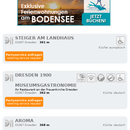
STEIGER AM LANDHAUS
01067 Dresden
361 m
Küche: europäisch
Partyservice anfragen
catering service request
DRESDEN 1900
MUSEUMSGASTRONOMIE
Ihr Restaurant an der Frauenkirche Dresden
01067 Dresden
362 m
Küche: deutsch
Partyservice anfragen
catering service request
AROMA
01067 Dresden
368 m
Küche: deutsch