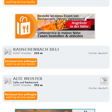
catering service request
RAUSCHENBACH DELI
01067 Dresden
333 m
Küche: deutsch
Partyservice anfragen
catering service request
ALTE MEISTER
Cafe und Restaurant
01067 Dresden
352 m
Küche: deutsch
Partyservice anfragen
catering service request