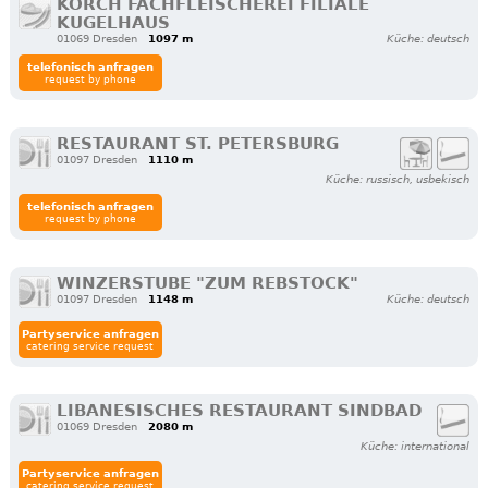
KORCH FACHFLEISCHEREI FILIALE
KUGELHAUS
01069 Dresden
1097 m
Küche: deutsch
telefonisch anfragen
request by phone
RESTAURANT ST. PETERSBURG
01097 Dresden
1110 m
Küche: russisch, usbekisch
telefonisch anfragen
request by phone
WINZERSTUBE "ZUM REBSTOCK"
01097 Dresden
1148 m
Küche: deutsch
Partyservice anfragen
catering service request
LIBANESISCHES RESTAURANT SINDBAD
01069 Dresden
2080 m
Küche: international
Partyservice anfragen
catering service request