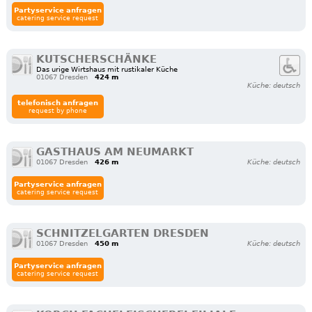
Partyservice anfragen
catering service request
KUTSCHERSCHÄNKE
Das urige Wirtshaus mit rustikaler Küche
01067 Dresden
424 m
Küche: deutsch
telefonisch anfragen
request by phone
GASTHAUS AM NEUMARKT
01067 Dresden
426 m
Küche: deutsch
Partyservice anfragen
catering service request
SCHNITZELGARTEN DRESDEN
01067 Dresden
450 m
Küche: deutsch
Partyservice anfragen
catering service request