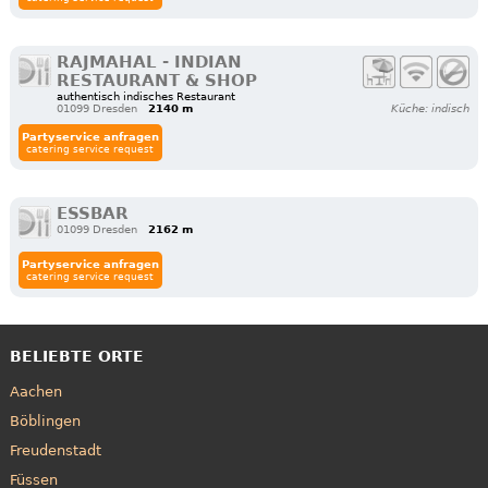
RAJMAHAL - INDIAN
RESTAURANT & SHOP
authentisch indisches Restaurant
01099 Dresden
2140 m
Küche: indisch
Partyservice anfragen
catering service request
ESSBAR
01099 Dresden
2162 m
Partyservice anfragen
catering service request
BELIEBTE ORTE
Aachen
Böblingen
Freudenstadt
Füssen