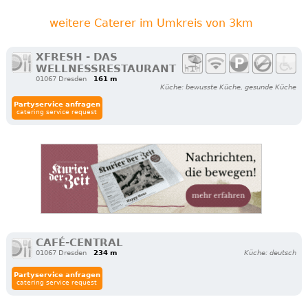
weitere Caterer im Umkreis von 3km
XFRESH - DAS
WELLNESSRESTAURANT
01067 Dresden
161 m
Küche: bewusste Küche, gesunde Küche
Partyservice anfragen
catering service request
CAFÉ-CENTRAL
01067 Dresden
234 m
Küche: deutsch
Partyservice anfragen
catering service request