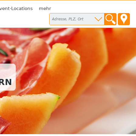
vent-Locations
mehr
RN