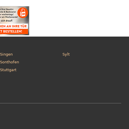
Singen
Sylt
Sonthofen
Stuttgart