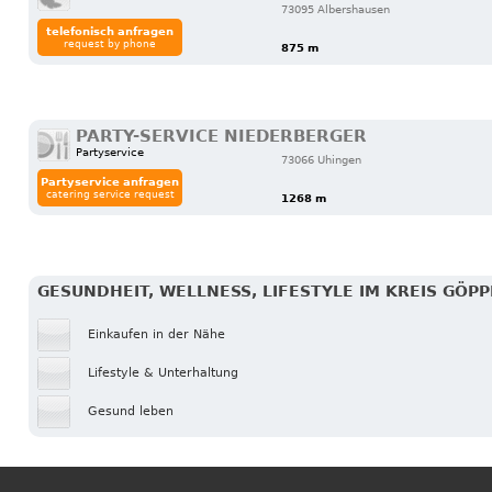
73095 Albershausen
telefonisch anfragen
request by phone
875 m
PARTY-SERVICE NIEDERBERGER
Partyservice
73066 Uhingen
Partyservice anfragen
catering service request
1268 m
GESUNDHEIT, WELLNESS, LIFESTYLE IM KREIS GÖP
Einkaufen in der Nähe
Lifestyle & Unterhaltung
Gesund leben