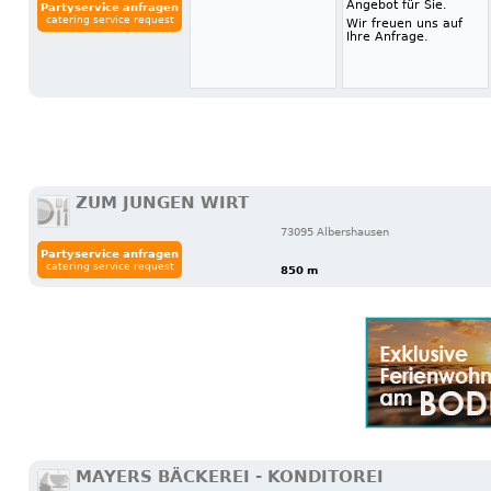
Angebot für Sie.
Partyservice anfragen
catering service request
Wir freuen uns auf
Ihre Anfrage.
ZUM JUNGEN WIRT
73095 Albershausen
Partyservice anfragen
catering service request
850 m
MAYERS BÄCKEREI - KONDITOREI