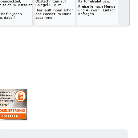
bencocktail,
Obstschnitten auf
Kartoffelsalat,usw.
lsalat, Wurstsalat
Spiegel u. v. m.
Preise je nach Menge
Hier läuft Ihnen schon
und Auswahl. Einfach
 ist für jeden
das Wasser im Mund
anfragen
as dabei!
zusammen
R