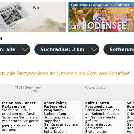
of
: alle
Suchradius: 3 km
Sortieru
ktuelle Partyservices im Umkreis bis 6km von Schafhof
73033 Göppingen
Küche: deutsch
5893 m
Ihr Anlass - unser
Unser kaltes
Kalte Platten
Sal
Partyservice
Partyservice
Roastbeefplatte,
Son
Sie feiern ... Wir
Programm ...
Schweinemedaillons
Kart
erledigen den Rest!
Stehempfang,
auf Spiegel, Kasseler
Grie
Sprechen Sie uns an,
Brötchen, versch.
im Gemüsemantel,
Butt
wir beraten Sie gerne.
Häppchen,
gefüllte
Wes
Gemüsevariationen,
Hänchenbrüste,
Gefl
Jetzt gleich online
Fit-Burger,
gemischte
Rohk
anfragen!
Butterbrezeln,
Bratenplatte,
Heri