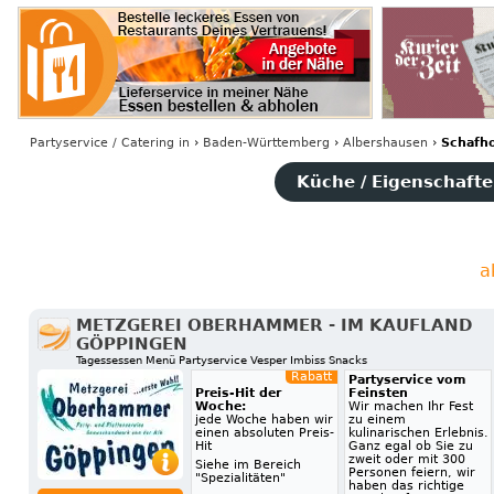
Partyservice / Catering
in
›
Baden-Württemberg
›
Albershausen
›
Schafh
Küche / Eigenschaften
a
METZGEREI OBERHAMMER - IM KAUFLAND
GÖPPINGEN
Tagessessen Menü Partyservice Vesper Imbiss Snacks
Rabatt
Partyservice vom
Preis-Hit der
Feinsten
Woche:
Wir machen Ihr Fest
jede Woche haben wir
zu einem
einen absoluten Preis-
kulinarischen Erlebnis.
Hit
Ganz egal ob Sie zu
zweit oder mit 300
Siehe im Bereich
Personen feiern, wir
"Spezialitäten"
haben das richtige