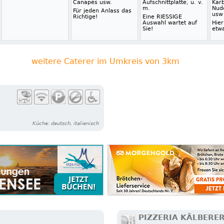
Canapés usw.
Aufschnittplatte, u. v.
Karb
m.
Nude
Für jeden Anlass das
usw
Richtige!
Eine RIESSIGE
Auswahl wartet auf
Hier
Sie!
etw
weitere Caterer im Umkreis von 3km
Küche: deutsch, italienisch
PIZZERIA KÄLBERE