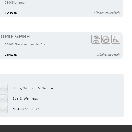
73066 Uhingen
1235 m
Küche: italienisch
NOMIE GMBH
73061 Ebersbach an der Fils
2641 m
Küche: deutsch
Heim, Wohnen & Garten
Spa & Wellness
Haustiere halten