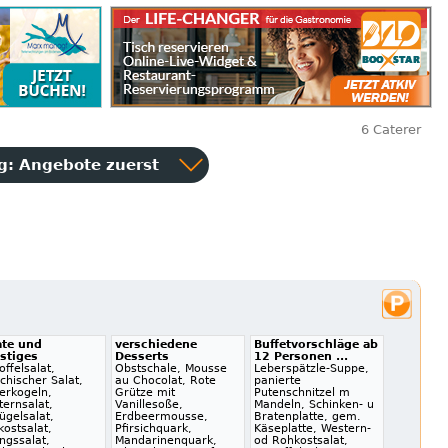
6 Caterer
ng:
Angebote zuerst
ate und
verschiedene
Buffetvorschläge ab
stiges
Desserts
12 Personen ...
offelsalat,
Obstschale, Mousse
Leberspätzle-Suppe,
chischer Salat,
au Chocolat, Rote
panierte
erkogeln,
Grütze mit
Putenschnitzel m
ternsalat,
Vanillesoße,
Mandeln, Schinken- u
ügelsalat,
Erdbeermousse,
Bratenplatte, gem.
ostsalat,
Pfirsichquark,
Käseplatte, Western-
ngssalat,
Mandarinenquark,
od Rohkostsalat,